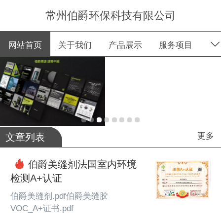
常州伯爵环保科技有限公司
网站首页
关于我们
产品展示
服务项目
新闻动态
成功案例
招商加盟
荣誉资质
客户留言
联系我们
更多
文章列表
伯爵美缝剂法国室内环境
检测A+认证
伯爵美缝剂.pdf伯爵美缝胶
VOC_A+证书.pdf