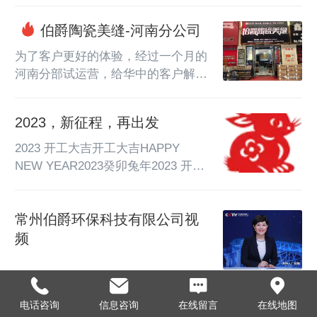
伯爵陶瓷美缝-河南分公司
为了客户更好的体验，经过一个月的
河南分部试运营，给华中的客户解决
了时效问题，提高了客户的服务体
验。河南分公司位于郑州市新郑华南
2023，新征程，再出发
城8B-1-475，郑州地处中国华中地
区、黄河下游、中原腹地、河南中部
2023 开工大吉开工大吉HAPPY 
偏北。仓储中心可覆盖到河南、湖
NEW YEAR2023癸卯兔年2023 开工
南、湖北等地区...
大吉新年已至 愿你成为更好的自己
我们一起携手共赴新征程大展宏兔，
常州伯爵环保科技有限公司视
行大运无烦恼兔来运转HAPPY 
CHINESE NEW YEAR岁序更替，华
频
章日新。我们携手走过难忘的2022，
又一同迎来崭新的2023。新的一年，
新的起点，新的征程。新的征程任重
电话咨询
信息咨询
在线留言
在线地图
道远，新的使命催人奋进。伯爵美缝
伯爵美缝剂-国家权威检测质量